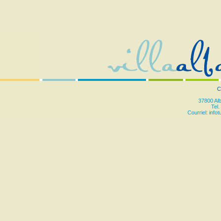
C
37800 Al
Tel.
Courriel:
info