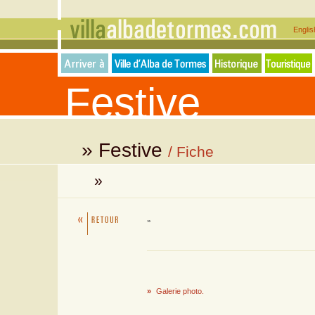
Engli
Festive
» Festive
/ Fiche
»
»
»
Galerie photo.