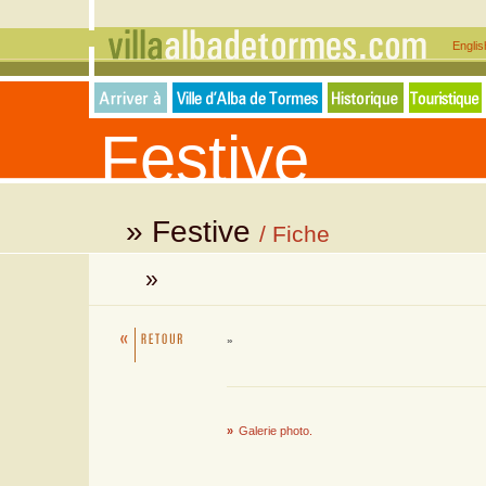
Engli
Festive
» Festive
/ Fiche
»
»
»
Galerie photo.