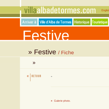
Engli
Festive
» Festive
/ Fiche
»
»
»
Galerie photo.