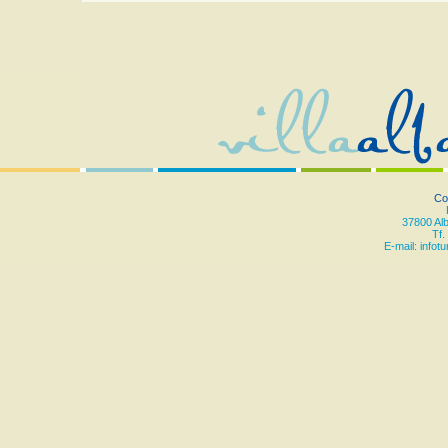
Co
37800 Al
Tf.
E-mail:
infot