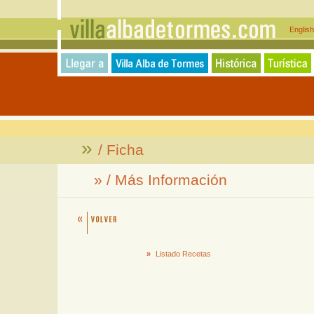
Englis
»
/ Ficha
» / Más Información
»
Listado Recetas